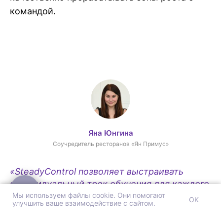
командой.
Яна Юнгина
Соучредитель ресторанов «Ян Примус»
Канал про эффективный
менеджмент
«SteadyControl позволяет выстраивать
Email-рассылка с кейсами
индивидуальный трек обучения для каждого
Направления работы
сотрудника. К примеру, мы видим, что один
Мы используем файлы cookie. Они помогают
OK
SteadyControl
улучшить ваше взаимодействие с сайтом.
официант забывает представляться гостям,
Быстрое обслуживание
а другой — пожелать приятного аппетита.