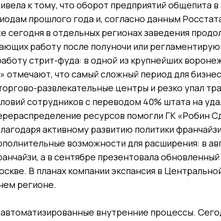
ивела к тому, что оборот предприятий общепита в
одам прошлого года и, согласно данным Росстата
же сегодня в отдельных регионах заведения прод
щающих работу после полуночи или регламентирую
аботу стрит-фуда: в одной из крупнейших вороне
 отмечают, что самый сложный период для бизнеса
е торгово-развлекательные центры и резко упал тр
словий сотрудников с переводом 40% штата на уд
перераспределение ресурсов помогли ГК «Робин С
 Благодаря активному развитию политики франчайз
ополнительные возможности для расширения: в авг
ранчайзи, а в сентябре презентовала обновленный
оскве. В планах компании экспансия в Центрально
нем регионе.
— автоматизированные внутренние процессы. Сегод