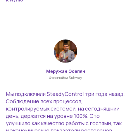
Канал про эффективный
менеджмент
Меружан Осепян
Email-рассылка с кейсами
Франчайзи Subway
Направления работы
SteadyControl
Быстрое обслуживание
Мы подключили SteadyControl три года назад.
Рестораны
Соблюдение всех процессов,
Отели
контролируемых системой, на сегодняшний
Блог про управление
день, держатся на уровне 100%. Это
персоналом
улучшило как качество работы с гостями, так
Кейсы
О системе
и экономические показатели ресторанов.