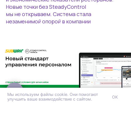
Аналитика
Новые точки без SteadyControl
Менеджмент
мы не открываем. Система стала
Контакты
незаменимой опорой в компании
welcome@steadycontrolhoreca.com
+7 920 222 29 92
Пресс-служба и партнёрские проекты
tolstova@steadycontrol.com
+7 920 217 90 20
Мы используем файлы cookie. Они помогают
OK
улучшить ваше взаимодействие с сайтом.
Subway — самая крупная сеть быстрого обслуживания
в мире по количеству заведений: более 44 000 точек
© 2021 - 2026 SteadyControl HoReCa
Используем cookies для корректной работы сайта,