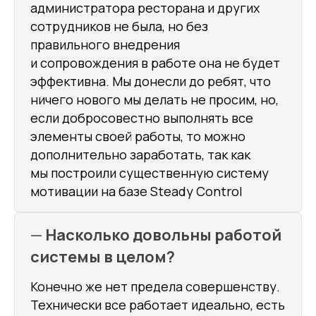
администратора ресторана и других
сотрудников не была, но без
правильного внедрения
и сопровождения в работе она не будет
эффективна. Мы донесли до ребят, что
ничего нового мы делать не просим, но,
если добросовестно выполнять все
Канал про эффективный
менеджмент
элементы своей работы, то можно
дополнительно заработать, так как
Email-рассылка с кейсами
мы построили существенную систему
Направления работы
SteadyControl
мотивации на базе Steady Control
Быстрое обслуживание
Рестораны
Отели
—
Насколько довольны работой
Блог про управление
системы в целом?
персоналом
Кейсы
Конечно же нет предела совершенству.
О системе
Технически все работает идеально, есть
Аналитика