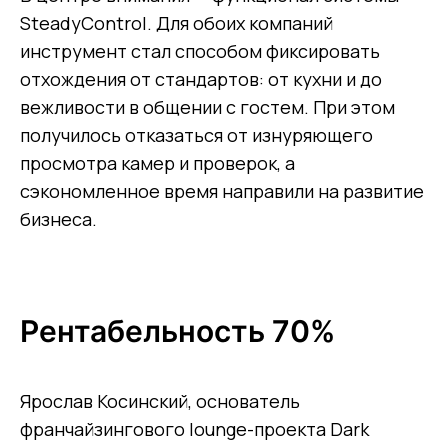
SteadyControl. Для обоих компаний
инструмент стал способом фиксировать
отхождения от стандартов: от кухни и до
вежливости в общении с гостем. При этом
получилось отказаться от изнуряющего
просмотра камер и проверок, а
сэкономленное время направили на развитие
бизнеса.
Рентабельность 70%
Ярослав Косинский, основатель
Канал про эффективный
менеджмент
франчайзингового lounge-проекта Dark
Email-рассылка с кейсами