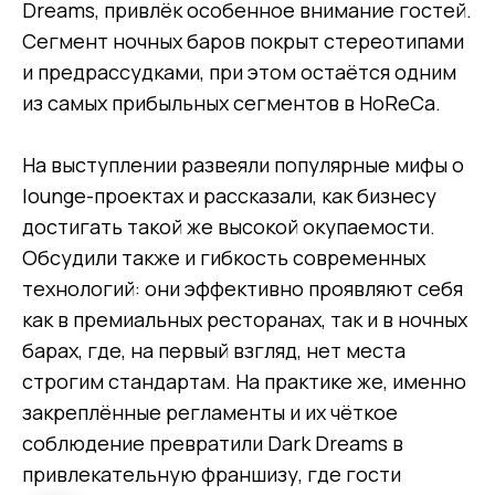
Dreams, привлёк особенное внимание гостей.
Направления работы
Сегмент ночных баров покрыт стереотипами
SteadyControl
Быстрое обслуживание
и предрассудками, при этом остаётся одним
Рестораны
из самых прибыльных сегментов в HoReCa.
Отели
Блог про управление
персоналом
На выступлении развеяли популярные мифы о
Кейсы
lounge-проектах и рассказали, как бизнесу
О системе
достигать такой же высокой окупаемости.
Аналитика
Обсудили также и гибкость современных
Менеджмент
Контакты
технологий: они эффективно проявляют себя
welcome@steadycontrolhoreca.com
+7 920 222 29 92
как в премиальных ресторанах, так и в ночных
Пресс-служба и партнёрские проекты
tolstova@steadycontrol.com
барах, где, на первый взгляд, нет места
+7 920 217 90 20
строгим стандартам. На практике же, именно
закреплённые регламенты и их чёткое
соблюдение превратили Dark Dreams в
привлекательную франшизу, где гости