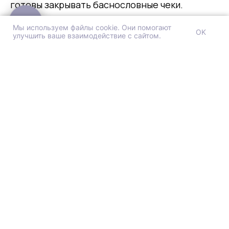
готовы закрывать баснословные чеки.
Мы используем файлы cookie. Они помогают
OK
улучшить ваше взаимодействие с сайтом.
© 2021 - 2026 SteadyControl HoReCa
Используем cookies для корректной работы сайта,
персонализации пользователей и других целей,
Дмитрий Лебеденко
предусмотренных
политикой обработки
персональных данных
. На сайте
Управляющий партнёр SteadyControl HoReCa
применяются рекомендательные технологии.
«На таких выставках мы не только открыто
делимся своими наблюдениями и
исследованиями, но и замечаем
потребности бизнеса. Это позволяет нам
реагировать на изменения рынка и одними
из первых предлагать собственникам
эффективные решения. Например, даже в