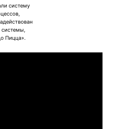
али систему
оцессов,
задействован
 системы,
о Пицца».