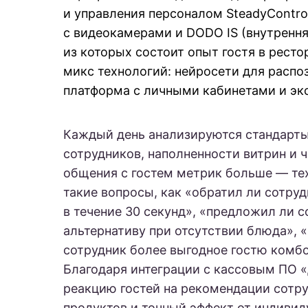
и управления персоналом SteadyContro
с видеокамерами и DODO IS (внутренняя
из которых состоит опыт гостя в рест
микс технологий: нейросети для распо
платформа с личными кабинетами и эк
Каждый день анализируются стандарты
сотрудников, наполненности витрин и ч
общения с гостем метрик больше — те
такие вопросы, как «обратил ли сотруд
в течение 30 секунд», «предложил ли 
альтернативу при отсутствии блюда», 
сотрудник более выгодное гостю комб
Благодаря интеграции с кассовым ПО 
реакцию гостей на рекомендации сотру
продуктов и точный эффект от индивид