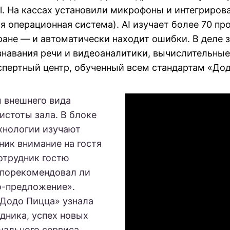
l. На кассах установили микрофоны и интегриров
 операционная система). AI изучает более 70 пр
оране — и автоматически находит ошибки. В деле 
знавания речи и видеоаналитики, вычислительные
спертный центр, обученный всем стандартам «Дод
 внешнего вида
истоты зала. В блоке
хнологии изучают
ник внимание на гостя
сотрудник гостю
«порекомендовал ли
о-предложение».
«Додо Пицца» узнала
дника, успех новых
уального сервиса.