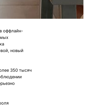
в оффлайн-
амых
ка
овой, новый
олее 350 тысяч
соблюдении
ерьезно
роля